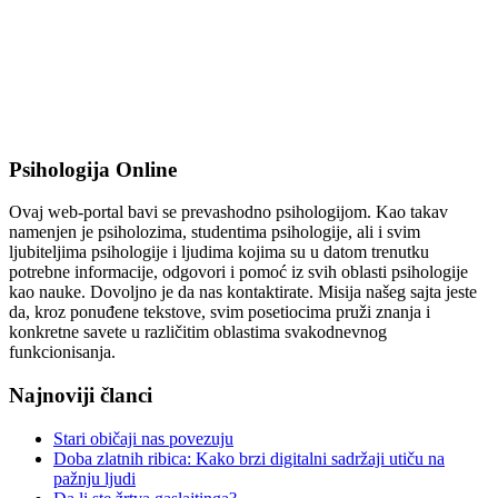
Psihologija Online
Ovaj web-portal bavi se prevashodno psihologijom. Kao takav
namenjen je psiholozima, studentima psihologije, ali i svim
ljubiteljima psihologije i ljudima kojima su u datom trenutku
potrebne informacije, odgovori i pomoć iz svih oblasti psihologije
kao nauke. Dovoljno je da nas kontaktirate. Misija našeg sajta jeste
da, kroz ponuđene tekstove, svim posetiocima pruži znanja i
konkretne savete u različitim oblastima svakodnevnog
funkcionisanja.
Najnoviji članci
Stari običaji nas povezuju
Doba zlatnih ribica: Kako brzi digitalni sadržaji utiču na
pažnju ljudi