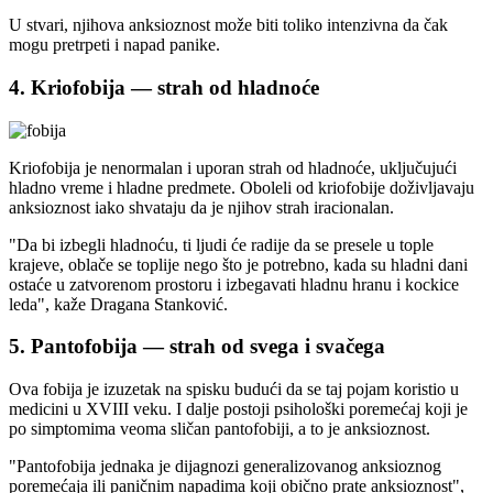
U stvari, njihova anksioznost može biti toliko intenzivna da čak
mogu pretrpeti i napad panike.
4. Kriofobija — strah od hladnoće
Kriofobija je nenormalan i uporan strah od hladnoće, uključujući
hladno vreme i hladne predmete. Oboleli od kriofobije doživljavaju
anksioznost iako shvataju da je njihov strah iracionalan.
"Da bi izbegli hladnoću, ti ljudi će radije da se presele u tople
krajeve, oblače se toplije nego što je potrebno, kada su hladni dani
ostaće u zatvorenom prostoru i izbegavati hladnu hranu i kockice
leda", kaže Dragana Stanković.
5. Pantofobija — strah od svega i svačega
Ova fobija je izuzetak na spisku budući da se taj pojam koristio u
medicini u XVIII veku. I dalje postoji psihološki poremećaj koji je
po simptomima veoma sličan pantofobiji, a to je anksioznost.
"Pantofobija jednaka je dijagnozi generalizovanog anksioznog
poremećaja ili paničnim napadima koji obično prate anksioznost",