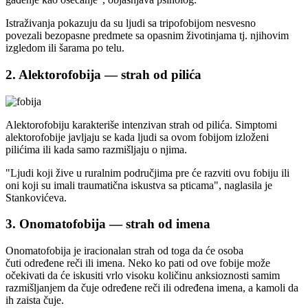
Istraživanja pokazuju da su ljudi sa tripofobijom nesvesno
povezali bezopasne predmete sa opasnim životinjama tj. njihovim
izgledom ili šarama po telu.
2. Alektorofobija — strah od pilića
Alektorofobiju karakteriše intenzivan strah od pilića. Simptomi
alektorofobije javljaju se kada ljudi sa ovom fobijom izloženi
pilićima ili kada samo razmišljaju o njima.
"Ljudi koji žive u ruralnim područjima pre će razviti ovu fobiju ili
oni koji su imali traumatična iskustva sa pticama", naglasila je
Stankovićeva.
3. Onomatofobija — strah od imena
Onomatofobija je iracionalan strah od toga da će osoba
čuti određene reči ili imena. Neko ko pati od ove fobije može
očekivati da će iskusiti vrlo visoku količinu anksioznosti samim
razmišljanjem da čuje određene reči ili određena imena, a kamoli da
ih zaista čuje.