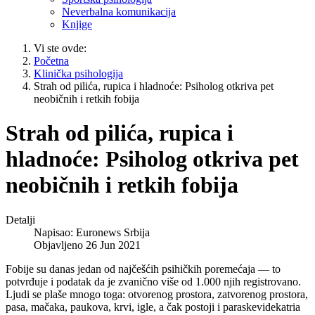
Neverbalna komunikacija
Knjige
Vi ste ovde:
Početna
Klinička psihologija
Strah od pilića, rupica i hladnoće: Psiholog otkriva pet
neobičnih i retkih fobija
Strah od pilića, rupica i
hladnoće: Psiholog otkriva pet
neobičnih i retkih fobija
Detalji
Napisao:
Euronews Srbija
Objavljeno 26 Jun 2021
Fobije su danas jedan od najčešćih psihičkih poremećaja — to
potvrđuje i podatak da je zvanično više od 1.000 njih registrovano.
Ljudi se plaše mnogo toga: otvorenog prostora, zatvorenog prostora,
pasa, mačaka, paukova, krvi, igle, a čak postoji i paraskevidekatria