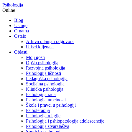
Psihologija
Online
Blog
Usluge
O nama
Ostalo
Arhiva pitanja i odgovora
Utisci klijenata
Oblasti
Moji gosti
Opšta psihologija
Razvojna psihologija
Psihologija ličnosti
Pedagoška psihologija
Socijalna psihologija
Klinička psihologija
Psihologija rada
Psihologija umetnosti
Škole i pravci u psihologiji
Psihoterapija
Psihologija religije
Psihologija i pshiopatologija adolescencije
Psihologija stvaralaštva
Sportska psihologija