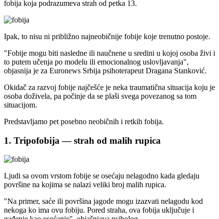
fobija koja podrazumeva strah od petka 13.
Ipak, to nisu ni približno najneobičnije fobije koje trenutno postoje.
"Fobije mogu biti nasledne ili naučnene u sredini u kojoj osoba živi i
to putem učenja po modelu ili emocionalnog uslovljavanja",
objasnija je za Euronews Srbija psihoterapeut Dragana Stanković.
Okidač za razvoj fobije najčešće je neka traumatična situacija koju je
osoba doživela, pa počinje da se plaši svega povezanog sa tom
situacijom.
Predstavljamo pet posebno neobičnih i retkih fobija.
1. Tripofobija — strah od malih rupica
Ljudi sa ovom vrstom fobije se osećaju nelagodno kada gledaju
površine na kojima se nalazi veliki broj malih rupica.
"Na primer, saće ili površina jagode mogu izazvati nelagodu kod
nekoga ko ima ovu fobiju. Pored straha, ova fobija uključuje i
gađenje kao osećanje", objašnjava psiholog.