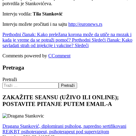
potvrdila je Stankovićeva.
Intervju vodila:
Tila Stanković
Intervju možete pročitati i na sajtu
http://euronews.rs
Prethodni članak: Kako preležana korona može da utiče na mozak i
kada je vreme da se potraži pomoć?
Prethodni
Sledeći članak: Kako
savladati strah od injekcije i vakcine?
Sledeći
Comments powered by
CComment
Pretraga
Pretraži
Pretraži
ZAKAŽITE SEANSU (UŽIVO ILI ONLINE);
POSTAVITE PITANJE PUTEM EMAIL-A
Dragana Stanković, diplomirani psiholog, napredno sertifikovani
REiKBT psihoterapeut, psihoterapeut pod supervizijom