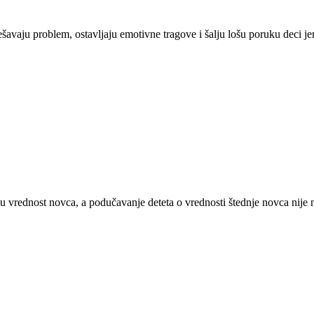
aju problem, ostavljaju emotivne tragove i šalju lošu poruku deci jer čin
 vrednost novca, a podučavanje deteta o vrednosti štednje novca nije 