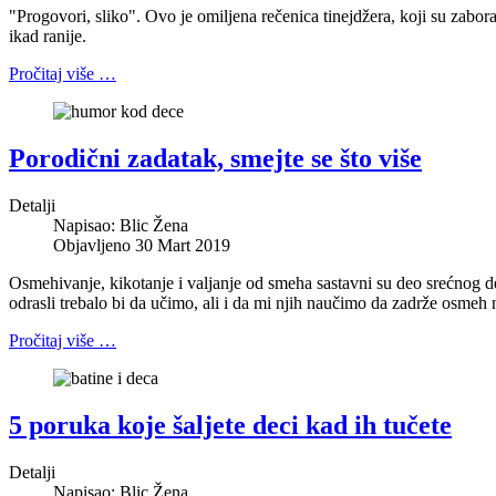
"Progovori, sliko". Ovo je omiljena rečenica tinejdžera, koji su zabora
ikad ranije.
Pročitaj više …
Porodični zadatak, smejte se što više
Detalji
Napisao:
Blic Žena
Objavljeno 30 Mart 2019
Osmehivanje, kikotanje i valjanje od smeha sastavni su deo srećnog 
odrasli trebalo bi da učimo, ali i da mi njih naučimo da zadrže osmeh n
Pročitaj više …
5 poruka koje šaljete deci kad ih tučete
Detalji
Napisao:
Blic Žena