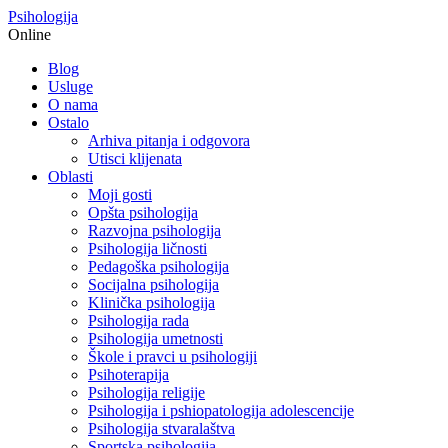
Psihologija
Online
Blog
Usluge
O nama
Ostalo
Arhiva pitanja i odgovora
Utisci klijenata
Oblasti
Moji gosti
Opšta psihologija
Razvojna psihologija
Psihologija ličnosti
Pedagoška psihologija
Socijalna psihologija
Klinička psihologija
Psihologija rada
Psihologija umetnosti
Škole i pravci u psihologiji
Psihoterapija
Psihologija religije
Psihologija i pshiopatologija adolescencije
Psihologija stvaralaštva
Sportska psihologija