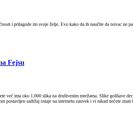
nosti i prilagode im svoje želje. Evo kako da ih naučite da novac ne p
na Fejsu
ete već ima oko 1.000 slika na društvenim mrežama. Slike golišave dece 
dnom postavljen sadržaj ostaje na internetu zauvek i vi nikad nećete znati