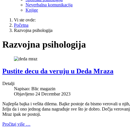
Neverbalna komunikacija
Knjige
Vi ste ovde:
Početna
Razvojna psihologija
Razvojna psihologija
Pustite decu da veruju u Deda Mraza
Detalji
Napisao:
Blic magazin
Objavljeno 24 Decembar 2023
Najlepša bajka i vešita dilema. Bajke postoje da bismo verovali u nji
želju da i ono jednog dana nagrađuje sve što je dobro. Dečja verovanj
Mraz ipak ne postoji.
Pročitaj više …