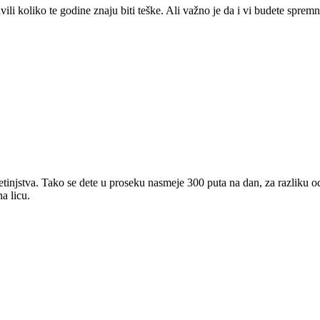
vili koliko te godine znaju biti teške. Ali važno je da i vi budete spre
detinjstva. Tako se dete u proseku nasmeje 300 puta na dan, za razliku
a licu.