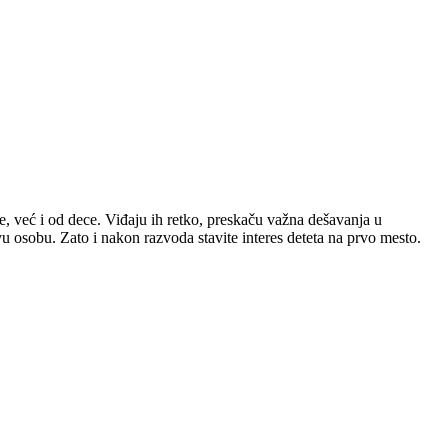
e, već i od dece. Viđaju ih retko, preskaču važna dešavanja u
u osobu. Zato i nakon razvoda stavite interes deteta na prvo mesto.