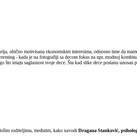
itelja, obično motivisana ekonomskim interesima, odnosno time da mame
ting - kada je na fotografiji sa decom fokus na npr. modnoj kombinaciji 
nego što imaju saglasnost svoje dece. Šta kad slike dece postanu unosan 
u lošim roditeljima, međutim, kako navodi
Dragana Stanković, psiholog