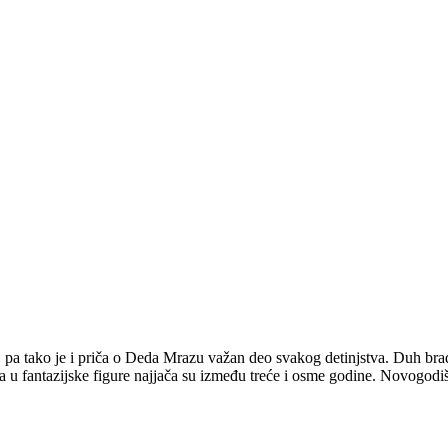
h, pa tako je i priča o Deda Mrazu važan deo svakog detinjstva. Duh br
a u fantazijske figure najjača su između treće i osme godine. Novogodi