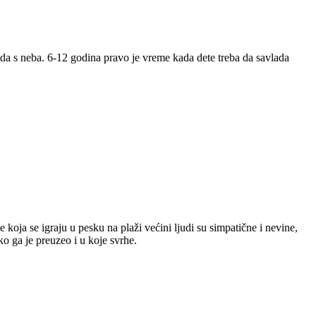
ada s neba. 6-12 godina pravo je vreme kada dete treba da savlada
koja se igraju u pesku na plaži većini ljudi su simpatične i nevine,
 ko ga je preuzeo i u koje svrhe.