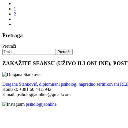
1
2
Pretraga
Pretraži
Pretraži
ZAKAŽITE SEANSU (UŽIVO ILI ONLINE); POS
Dragana Stanković, diplomirani psiholog, napredno sertifikovani RE
Kontakt: +381 60 4413942
E-mail: psihologijaonline@gmail.com
psihologijaonline