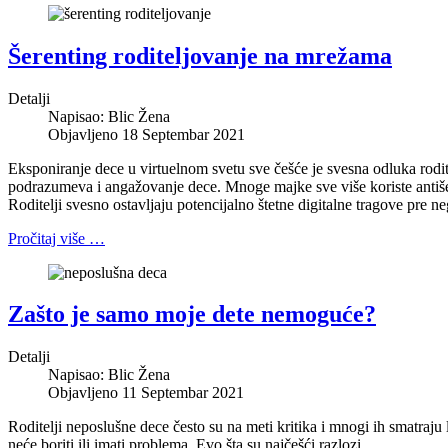
Šerenting roditeljovanje na mrežama
Detalji
Napisao:
Blic Žena
Objavljeno 18 Septembar 2021
Eksponiranje dece u virtuelnom svetu sve češće je svesna odluka rod
podrazumeva i angažovanje dece. Mnoge majke sve više koriste antišeren
Roditelji svesno ostavljaju potencijalno štetne digitalne tragove pre 
Pročitaj više …
Zašto je samo moje dete nemoguće?
Detalji
Napisao:
Blic Žena
Objavljeno 11 Septembar 2021
Roditelji neposlušne dece često su na meti kritika i mnogi ih smatraj
neće boriti ili imati problema. Evo šta su najčešći razlozi.