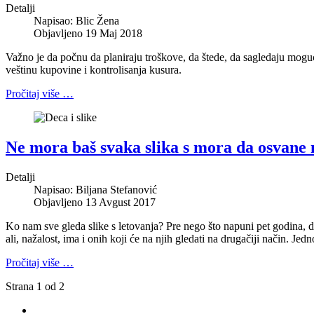
Detalji
Napisao:
Blic Žena
Objavljeno 19 Maj 2018
Važno je da počnu da planiraju troškove, da štede, da sagledaju moguć
veštinu kupovine i kontrolisanja kusura.
Pročitaj više …
Ne mora baš svaka slika s mora da osvane 
Detalji
Napisao:
Biljana Stefanović
Objavljeno 13 Avgust 2017
Ko nam sve gleda slike s letovanja? Pre nego što napuni pet godina, d
ali, nažalost, ima i onih koji će na njih gledati na drugačiji način. Je
Pročitaj više …
Strana 1 od 2