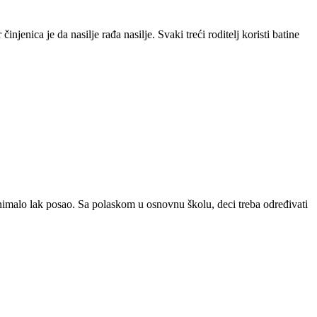
jenica je da nasilje rađa nasilje. Svaki treći roditelj koristi batine
nimalo lak posao. Sa polaskom u osnovnu školu, deci treba određivati