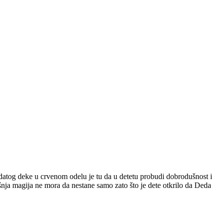
adatog deke u crvenom odelu je tu da u detetu probudi dobrodušnost i
šnja magija ne mora da nestane samo zato što je dete otkrilo da Deda