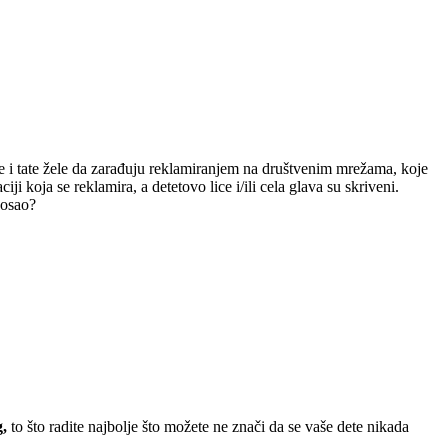
 i tate žele da zarađuju reklamiranjem na društvenim mrežama, koje
koja se reklamira, a detetovo lice i/ili cela glava su skriveni.
posao?
,
to što radite najbolje što možete ne znači da se vaše dete nikada