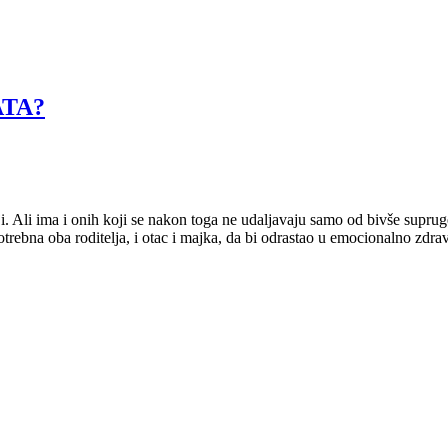
ATA?
ji. Ali ima i onih koji se nakon toga ne udaljavaju samo od bivše suprug
rebna oba roditelja, i otac i majka, da bi odrastao u emocionalno zdrav