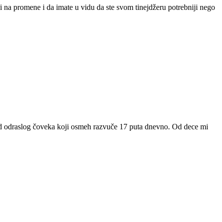
mni na promene i da imate u vidu da ste svom tinejdžeru potrebniji nego
 od odraslog čoveka koji osmeh razvuče 17 puta dnevno. Od dece mi