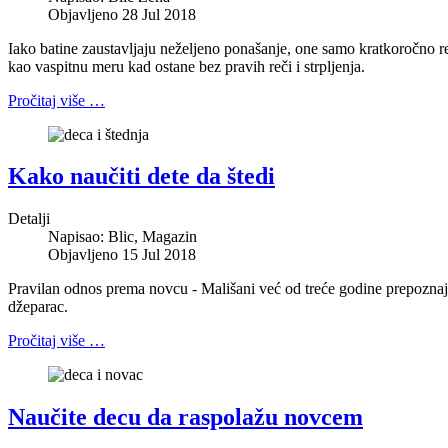
Objavljeno 28 Jul 2018
Iako batine zaustavljaju neželjeno ponašanje, one samo kratkoročno rešav
kao vaspitnu meru kad ostane bez pravih reči i strpljenja.
Pročitaj više …
Kako naučiti dete da štedi
Detalji
Napisao:
Blic, Magazin
Objavljeno 15 Jul 2018
Pravilan odnos prema novcu - Mališani već od treće godine prepoznaju
džeparac.
Pročitaj više …
Naučite decu da raspolažu novcem