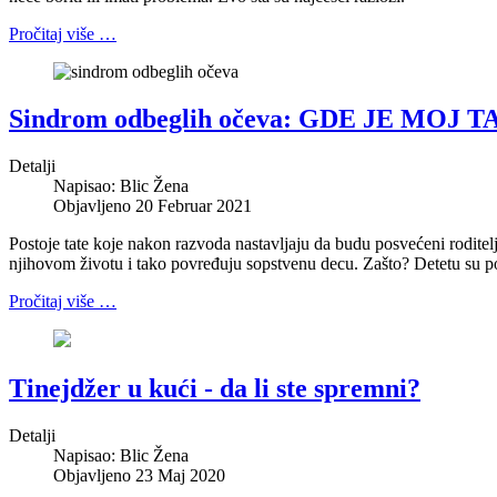
Pročitaj više …
Sindrom odbeglih očeva: GDE JE MOJ T
Detalji
Napisao:
Blic Žena
Objavljeno 20 Februar 2021
Postoje tate koje nakon razvoda nastavljaju da budu posvećeni roditel
njihovom životu i tako povređuju sopstvenu decu. Zašto? Detetu su pot
Pročitaj više …
Tinejdžer u kući - da li ste spremni?
Detalji
Napisao:
Blic Žena
Objavljeno 23 Maj 2020