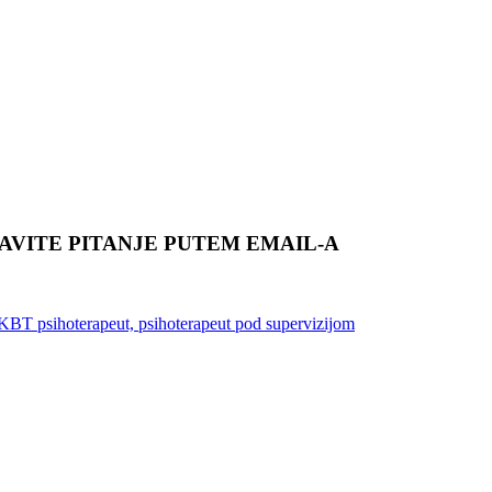
TAVITE PITANJE PUTEM EMAIL-A
iKBT psihoterapeut, psihoterapeut pod supervizijom