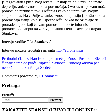
je razgovarati i pitati svog lekara ili psihijatra da li misli da imate
depresiju, anksioznost ili oba poremećaja. Ovo saznanje vam može
pomoći da razumete fokus lečenja i kako da upravljate svojim
simptomima. Najvažnije za anksioznost i depresiju je to što su oba
poremećaja stanja koja se uspešno leče. Nikad ne oklevajte da
pronađete ljude koji će vam pomoći da budete informisani i
pronađete dobar put ka zdravijem duhu i telu", savetuje Dragana
Stanković.
Intervju vodila:
Tila Stanković
Intervju možete pročitati i na sajtu
http://euronews.rs
Prethodni članak: Narcisoidni poremećaj ličnosti
Prethodni
Sledeći
članak: Strah od pilića, rupica i hladnoće: Psiholog otkriva pet
neobičnih i retkih fobija
Sledeći
Comments powered by
CComment
Pretraga
Pretraži
Pretraži
ZAKAŽITE SEANSU (UŽIVO ILI ONLINE);