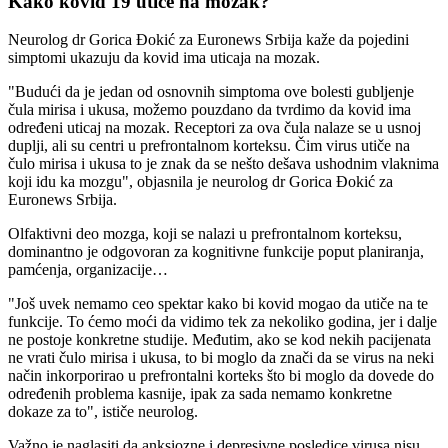
Kako kovid 19 utiče na mozak?
Neurolog dr Gorica Đokić za Euronews Srbija kaže da pojedini
simptomi ukazuju da kovid ima uticaja na mozak.
"Budući da je jedan od osnovnih simptoma ove bolesti gubljenje
čula mirisa i ukusa, možemo pouzdano da tvrdimo da kovid ima
određeni uticaj na mozak. Receptori za ova čula nalaze se u usnoj
duplji, ali su centri u prefrontalnom korteksu. Čim virus utiče na
čulo mirisa i ukusa to je znak da se nešto dešava ushodnim vlaknima
koji idu ka mozgu", objasnila je neurolog dr Gorica Đokić za
Euronews Srbija.
Olfaktivni deo mozga, koji se nalazi u prefrontalnom korteksu,
dominantno je odgovoran za kognitivne funkcije poput planiranja,
pamćenja, organizacije…
"Još uvek nemamo ceo spektar kako bi kovid mogao da utiče na te
funkcije. To ćemo moći da vidimo tek za nekoliko godina, jer i dalje
ne postoje konkretne studije. Međutim, ako se kod nekih pacijenata
ne vrati čulo mirisa i ukusa, to bi moglo da znači da se virus na neki
način inkorporirao u prefrontalni korteks što bi moglo da dovede do
određenih problema kasnije, ipak za sada nemamo konkretne
dokaze za to", ističe neurolog.
Važno je naglasiti da anksiozne i depresivne posledice virusa nisu