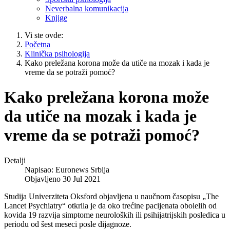
Neverbalna komunikacija
Knjige
Vi ste ovde:
Početna
Klinička psihologija
Kako preležana korona može da utiče na mozak i kada je
vreme da se potraži pomoć?
Kako preležana korona može
da utiče na mozak i kada je
vreme da se potraži pomoć?
Detalji
Napisao:
Euronews Srbija
Objavljeno 30 Jul 2021
Studija Univerziteta Oksford objavljena u naučnom časopisu „The
Lancet Psychiatry“ otkrila je da oko trećine pacijenata obolelih od
kovida 19 razvija simptome neuroloških ili psihijatrijskih posledica u
periodu od šest meseci posle dijagnoze.