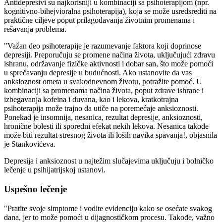
Antidepresivi su najkorisniji u kombinaciji sa psihoterapijom (npr.
kognitivno-bihejvioralna psihoterapija), koja se može usredsrediti na
praktične ciljeve poput prilagođavanja životnim promenama i
rešavanja problema.
"Važan deo psihoterapije je razumevanje faktora koji doprinose
depresiji. Preporučuju se promene načina života, uključujući zdravu
ishranu, održavanje fizičke aktivnosti i dobar san, što može pomoći
u sprečavanju depresije u budućnosti. Ako ustanovite da vas
anksioznost ometa u svakodnevnom životu, potražite pomoć. U
kombinaciji sa promenama načina života, poput zdrave ishrane i
izbegavanja kofeina i duvana, kao i lekova, kratkotrajna
psihoterapija može trajno da utiče na poremećaje anksioznosti.
Ponekad je insomnija, nesanica, rezultat depresije, anksioznosti,
hronične bolesti ili sporedni efekat nekih lekova. Nesanica takođe
može biti rezultat stresnog života ili loših navika spavanja!, objasnila
je Stankovićeva.
Depresija i anksioznost u najtežim slučajevima uključuju i bolničko
lečenje u psihijatrijskoj ustanovi.
Uspešno lečenje
"Pratite svoje simptome i vodite evidenciju kako se osećate svakog
dana, jer to može pomoći u dijagnostičkom procesu. Takođe, važno