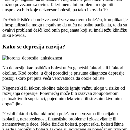
nužno povezane sa ovim. Takvi mentalni problemi mogu biti
nuspojava bilo koje neizvesne bolesti, pa tako i kovida 19.
Dr Đokić ističe da neizvesnost izazvana ovom bolešću, komplikacije
i hospitalizacija mogu negativno da utiču na psihu pacijenta, te da su
ovakvi problemi češći kod onih pacijenata koji su imali težu kliničku
sliku kovida.
Kako se depresija razvija?
Na depresiju kao psihičku bolest utiču genetski faktori, ali i faktori
okoline. Kod osoba, u čijoj porodici je prisutna dijagnoza depresije,
postoji skoro pet puta veća verovatnoća da obole od iste.
Negenetski ili faktori okoline takođe igraju važnu ulogu u riziku od
razvijanja depresije. Poremećaj može biti izazvan zloupotrebom
psihoaktivnih supstanci, pojedinim lekovima ili stresnim životnim
događajima.
“Ostali faktori rizika uključuju poteškoće u vezama ili socijalnu
izolaciju, nezaposlenost, finansijske probleme i zlostavljanje ili
zanemarivanje dece. Neke fizičke bolesti, poput raka, bolesti štitne
žlezde i hroničnih bolesti, takođe su povezane sa povećanim rizikom