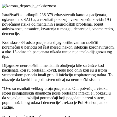
Istraživači su prikupili 236.379 zdravstvenih kartona pacijenata,
uglavnom iz SAD-a, a rezultati pokazuju vezu između kovida 19 i
povećanog rizika od mentalnih i neuroloških problema, poput
anksioznosti, nesanice, krvarenja u mozgu, depresije i, veoma retko,
demencije.
Kod skoro 34 odsto pacijenata dijagnostikovani su različiti
poremećaji u periodu od šest meseci nakon infekcije koronavirusom,
a oko 13 odsto tih pacijenata nikada ranije nije imalo dijagnozu tog
tipa.
Dijagnoze neuroloških i mentalnih oboljenja bile su češće kod
pacijenata koji su preležali kovid, nego kod onih koji su u istom
vremenskom periodu imali grip ili infekciju respiratornog trakta. To
ukazuje da kovid ima jedinstven uticaj na neurološki sistem.
"Ovo su rezultati velikog broja pacijenata. Oni potvrđuju visoku
stopu psihijatrijskih dijagnoza posle preležane infekcije i pokazuju
da se javljaju i ozbiljni poremećaji koji pogađaju nervni sistem,
poput moždanog udara i demencije", rekao je Pol Herison, autor
studije.