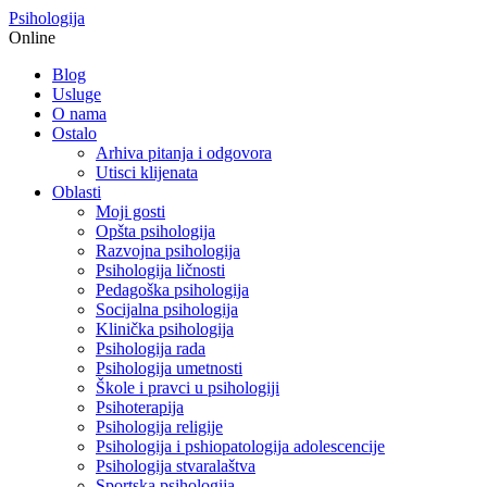
Psihologija
Online
Blog
Usluge
O nama
Ostalo
Arhiva pitanja i odgovora
Utisci klijenata
Oblasti
Moji gosti
Opšta psihologija
Razvojna psihologija
Psihologija ličnosti
Pedagoška psihologija
Socijalna psihologija
Klinička psihologija
Psihologija rada
Psihologija umetnosti
Škole i pravci u psihologiji
Psihoterapija
Psihologija religije
Psihologija i pshiopatologija adolescencije
Psihologija stvaralaštva
Sportska psihologija