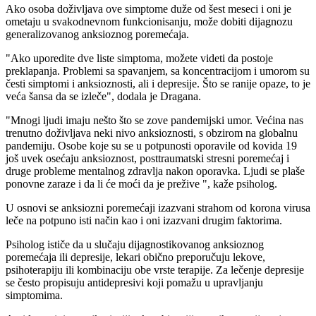
Ako osoba doživljava ove simptome duže od šest meseci i oni je
ometaju u svakodnevnom funkcionisanju, može dobiti dijagnozu
generalizovanog anksioznog poremećaja.
"Ako uporedite dve liste simptoma, možete videti da postoje
preklapanja. Problemi sa spavanjem, sa koncentracijom i umorom su
česti simptomi i anksioznosti, ali i depresije. Što se ranije opaze, to je
veća šansa da se izleče", dodala je Dragana.
"Mnogi ljudi imaju nešto što se zove pandemijski umor. Većina nas
trenutno doživljava neki nivo anksioznosti, s obzirom na globalnu
pandemiju. Osobe koje su se u potpunosti oporavile od kovida 19
još uvek osećaju anksioznost, posttraumatski stresni poremećaj i
druge probleme mentalnog zdravlja nakon oporavka. Ljudi se plaše
ponovne zaraze i da li će moći da je prežive ", kaže psiholog.
U osnovi se anksiozni poremećaji izazvani strahom od korona virusa
leče na potpuno isti način kao i oni izazvani drugim faktorima.
Psiholog ističe da u slučaju dijagnostikovanog anksioznog
poremećaja ili depresije, lekari obično preporučuju lekove,
psihoterapiju ili kombinaciju obe vrste terapije. Za lečenje depresije
se često propisuju antidepresivi koji pomažu u upravljanju
simptomima.