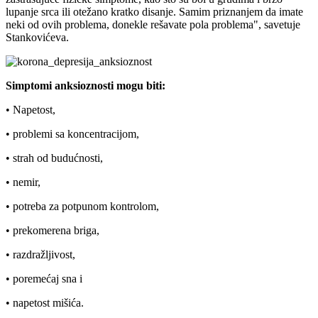
lupanje srca ili otežano kratko disanje. Samim priznanjem da imate
neki od ovih problema, donekle rešavate pola problema", savetuje
Stankovićeva.
Simptomi anksioznosti mogu biti:
• Napetost,
• problemi sa koncentracijom,
• strah od budućnosti,
• nemir,
• potreba za potpunom kontrolom,
• prekomerena briga,
• razdražljivost,
• poremećaj sna i
• napetost mišića.