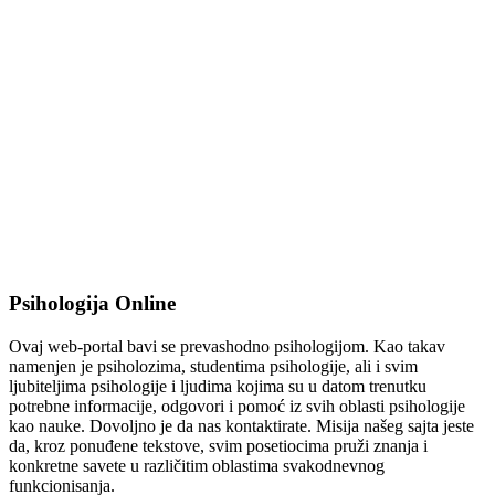
Psihologija Online
Ovaj web-portal bavi se prevashodno psihologijom. Kao takav
namenjen je psiholozima, studentima psihologije, ali i svim
ljubiteljima psihologije i ljudima kojima su u datom trenutku
potrebne informacije, odgovori i pomoć iz svih oblasti psihologije
kao nauke. Dovoljno je da nas kontaktirate. Misija našeg sajta jeste
da, kroz ponuđene tekstove, svim posetiocima pruži znanja i
konkretne savete u različitim oblastima svakodnevnog
funkcionisanja.