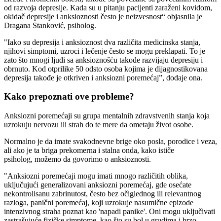
od razvoja depresije. Kada su u pitanju pacijenti zaraženi kovidom,
okidač depresije i anksioznosti često je neizvesnost“ objasnila je
Dragana Stanković, psiholog.
"Iako su depresija i anksioznost dva različita medicinska stanja,
njihovi simptomi, uzroci i lečenje često se mogu preklapati. To je
zato što mnogi ljudi sa anksioznošću takođe razvijaju depresiju i
obrnuto. Kod otprilike 50 odsto osoba kojima je dijagnostikovana
depresija takođe je otkriven i anksiozni poremećaj”, dodaje ona.
Kako prepoznati ove probleme?
Anksiozni poremećaji su grupa mentalnih zdravstvenih stanja koja
uzrokuju nervozu ili strah do te mere da ometaju život osobe.
Normalno je da imate svakodnevne brige oko posla, porodice i veza,
ali ako je ta briga prekomerna i stalna onda, kako ističe
psiholog, možemo da govorimo o anksioznosti.
"Anksiozni poremećaji mogu imati mnogo različitih oblika,
uključujući generalizovani anksiozni poremećaj, gde osećate
nekontrolisanu zabrinutost, često bez očiglednog ili relevantnog
razloga, panični poremećaj, koji uzrokuje nasumične epizode
intenzivnog straha poznat kao 'napadi panike'. Oni mogu uključivati
zastrašujuće fizičke simptome, kao što su bol u grudima i brzo