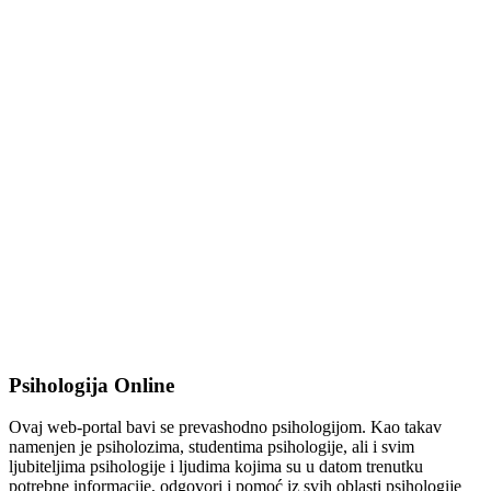
Psihologija Online
Ovaj web-portal bavi se prevashodno psihologijom. Kao takav
namenjen je psiholozima, studentima psihologije, ali i svim
ljubiteljima psihologije i ljudima kojima su u datom trenutku
potrebne informacije, odgovori i pomoć iz svih oblasti psihologije