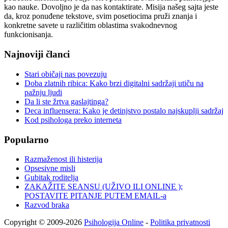
kao nauke. Dovoljno je da nas kontaktirate. Misija našeg sajta jeste
da, kroz ponuđene tekstove, svim posetiocima pruži znanja i
konkretne savete u različitim oblastima svakodnevnog
funkcionisanja.
Najnoviji članci
Stari običaji nas povezuju
Doba zlatnih ribica: Kako brzi digitalni sadržaji utiču na
pažnju ljudi
Da li ste žrtva gaslajtinga?
Deca influensera: Kako je detinjstvo postalo najskuplji sadržaj
Kod psihologa preko interneta
Popularno
Razmaženost ili histerija
Opsesivne misli
Gubitak roditelja
ZAKAŽITE SEANSU (UŽIVO ILI ONLINE );
POSTAVITE PITANJE PUTEM EMAIL-a
Razvod braka
Copyright © 2009-2026
Psihologija Online
-
Politika privatnosti