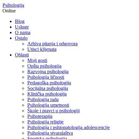
Psihologija
Online
Blog
Usluge
O nama
Ostalo
Arhiva pitanja i odgovora
Utisci klijenata
Oblasti
Moji gosti
Opšta psihologija
Razvojna psihologija
Psihologija ličnosti
Pedagoška psihologija
Socijalna psihologija
Klinička psihologija
Psihologija rada
Psihologija umetnosti
Škole i pravci u psihologiji
Psihoterapija
Psihologija religije
Psihologija i pshiopatologija adolescencije
Psihologija stvaralaštva
Sportska psihologija