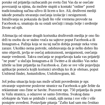
poruke od prijatelja razbacanih po svetu čini Vas da se osećate
povezaniji sa njima, da možete stupiti u kontakt "online" pored
tradicionalnog načina uživo ili licem u lice. Ali, društveni mediji
takođe pomažu stvaranju osećanja izolacije i nesigurnosti.
Istraživanja su pokazala da ljudi što više vremena provode na
Facebook-u, smatraju da su ostali srećniji i imaju bolje i sređenije
živote od njih.
Afirmacija od strane drugih korisnika društvenih medija je ono što
drži tu osobu da se stalno vraća na sajtove poput Facebook-a ili
Instagram-a. Pažnja koja se na taj način dobija postaje neka vrsta
zaraze. Ukoliko nema potvrde, odobravanja da je nešto dobro što
smo objavili, javlja se osećaj anksioznosti, nesigurnosti, osećanja
manje vrednosti. Takva osećanja se pogoršavaju kada vas prijatelji
"ne prate" u slučaju Instagram-a ili Twitter-a ili ukoliko Vas neko
izbriše sa liste prijatelja na Facebook-u. Zato se sve više pojavljuju
aplikacije pomoću kojih korisnici utvrđuju ko ih je obrisao, poput
Unfriend finder, Justunfollow, Unfollowgram, itd.
Još jedna situacija koja nas može učiniti povređenim je npr.
otvaranje sopstvene poslovne stranice na Facebook-u gde želite da
reklamirate ono čime se bavite. Pozovete npr. 750 prijatelja da prate
tu Vašu stranicu, a odazove se samo četvrtina. Svakog dana
očekujete da Vam se pridruže i ostali, njih nema i sve više i više
postajete uvređeni. Postavljate pitanja "Zašto kad sam mu čestitao