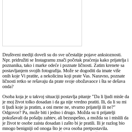
Društveni mediji doveli su do sve učestalije pojave anksioznosti.
Npr. pridružiti se Instagramu znači početak praćenja kako prijatelja i
poznanika, tako i marke odeće i poznate ličnosti. Zatim krenete sa
postavljanjem svojih fotografija. Može se dogoditi da imate više
onih koje Vi pratite, a nekolicinu koji prate Vas. Naravno, poznate
ličnosti retko se rešavaju da prate svoje obožavaoce i šta se dešava
onda?
Osoba koja je u takvoj situaciji postavlja pitanje "Da li ljudi misle da
je moj život tolko dosadan i da ga nije vredno pratiti. Ili, da li su mi
ti ljudi koje ja pratim, a oni mene ne, stvarno prijatelji ili ne?"
Odgovor? Pa, može biti i jedno i drugo. Možda su ti prijatelji
pokušavali da pošalju zahtev, ali bezuspešno, a možda su i mislili da
je život te osobe zaista dosadan i zašto bi je pratili. Ili je razlog bio
mnogo benigniji od onoga što je ova osoba pretpostavila.