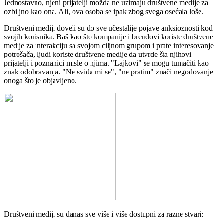
Jednostavno, njeni prijatelji možda ne uzimaju društvene medije za
ozbiljno kao ona. Ali, ova osoba se ipak zbog svega osećala loše.
Društveni mediji doveli su do sve učestalije pojave anksioznosti kod
svojih korisnika. Baš kao što kompanije i brendovi koriste društvene
medije za interakciju sa svojom ciljnom grupom i prate interesovanje
potrošača, ljudi koriste društvene medije da utvrde šta njihovi
prijatelji i poznanici misle o njima. "Lajkovi" se mogu tumačiti kao
znak odobravanja. "Ne sviđa mi se", "ne pratim" znači negodovanje
onoga što je objavljeno.
Društveni mediji su danas sve više i više dostupni za razne stvari: