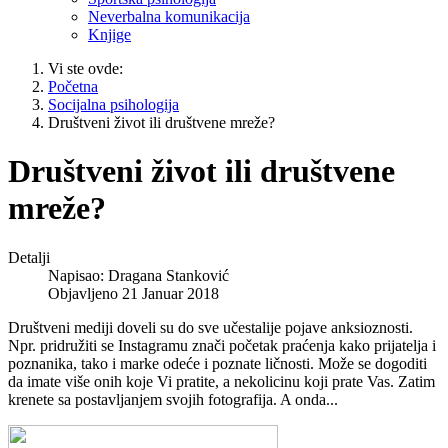
Neverbalna komunikacija
Knjige
Vi ste ovde:
Početna
Socijalna psihologija
Društveni život ili društvene mreže?
Društveni život ili društvene
mreže?
Detalji
Napisao:
Dragana Stanković
Objavljeno 21 Januar 2018
Društveni mediji doveli su do sve učestalije pojave anksioznosti.
Npr. pridružiti se Instagramu znači početak praćenja kako prijatelja i
poznanika, tako i marke odeće i poznate ličnosti. Može se dogoditi
da imate više onih koje Vi pratite, a nekolicinu koji prate Vas. Zatim
krenete sa postavljanjem svojih fotografija. A onda...