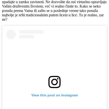
upadajte u zamku zavisnoti. Ne dozvolite da oni virtuelno upravljaju
Vašim društvenim životom, već vi realno činite to. Kako se neko
ponaša prema Vama ili zašto se u poslednje vreme tako ponaša
najbolje je rešti tradicionalnim putem licem u lice. To je realno, zar
ne?
View this post on Instagram