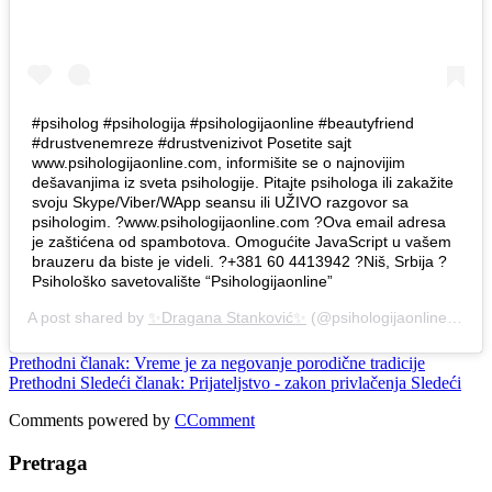
#psiholog #psihologija #psihologijaonline #beautyfriend
#drustvenemreze #drustvenizivot Posetite sajt
www.psihologijaonline.com, informišite se o najnovijim
dešavanjima iz sveta psihologije. Pitajte psihologa ili zakažite
svoju Skype/Viber/WApp seansu ili UŽIVO razgovor sa
psihologim. ?www.psihologijaonline.com ?
Ova email adresa
je zaštićena od spambotova. Omogućite JavaScript u vašem
brauzeru da biste je videli.
?+381 60 4413942 ?Niš, Srbija ?
Psihološko savetovalište “Psihologijaonline”
A post shared by
✨Dragana Stanković✨
(@psihologijaonline) on
M
Prethodni članak: Vreme je za negovanje porodične tradicije
Prethodni
Sledeći članak: Prijateljstvo - zakon privlačenja
Sledeći
Comments powered by
CComment
Pretraga