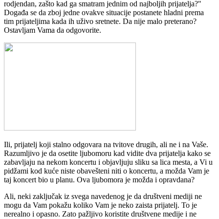
rodjendan, zašto kad ga smatram jednim od najboljih prijatelja?"
Događa se da zboj jedne ovakve situacije postanete hladni prema
tim prijateljima kada ih uživo sretnete. Da nije malo preterano?
Ostavljam Vama da odgovorite.
Ili, prijatelj koji stalno odgovara na tvitove drugih, ali ne i na Vaše.
Razumljivo je da osetite ljubomoru kad vidite dva prijatelja kako se
zabavljaju na nekom koncertu i objavljuju sliku sa lica mesta, a Vi u
pidžami kod kuće niste obavešteni niti o koncertu, a možda Vam je
taj koncert bio u planu. Ova ljubomora je možda i opravdana?
Ali, neki zaključak iz svega navedenog je da društveni mediji ne
mogu da Vam pokažu koliko Vam je neko zaista prijatelj. To je
nerealno i opasno. Zato pažljivo koristite društvene medije i ne