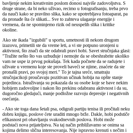
bavljenje nekim kreativnim poslom donosi najviše zadovoljstva. S
druge strane, da bi neko uživao, recimo u fotografisanju, treba prvo
da nauči kako se pravilno slika, kako se upotrebljava fotoaparat, pa
da pronađe šta će slikati... Sve to zahteva ulaganje energije i
vremena, da ne spominjemo rizik od neuspelih slika i kritike
okoline.
Ako ste ikada "izgubili" u sportu, umetnosti ili nekom drugom
izazovu, primetili ste da vreme leti, a vi ste potpuno uronjeni u
aktivnost, što znači da ste odabrali pravi hobi. Savet stručnjaka glasi:
"Tražite nešto što vas uzbuđuje i nemojte da se obeshrabrite ukoliko
vam ne uspe iz prvog pokušaja. Tek kada počnete da se radujete i
uživate u vremenu koje ste proveli baveći se njime, znaćete da ste
pronašli pravi, po svojoj meri." To je tajna sreće, smatraju
stručnjacikoji proučavaju pozitivan učinak hobija na opšte stanje
pojedinca. Istraživanja su pokazala da su osobe koje se bave nekim
hobijem zadovoljne i nakon što prekinu odabranu aktivnost i da su,
dugoročno gledajući, manje podložne razvoju depresije i negativnih
osećanja.
- Ako ste toga dana šetali psa, odigrali partiju tenisa ili pročitali neku
dobru knjigu, poslove ćete uraditi mnogo brže. Dakle, hobi podstiče
efikasnost pri obavljanju svakodnevnih poslova. Hobi može
podstaći nova prijateljstva. Na taj način približavamo se onima sa
kojima delimo slična interesovanja. Nije ispravno krenuti s nečim i