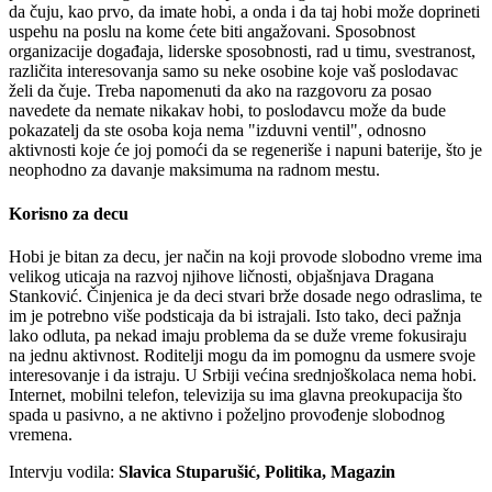
da čuju, kao prvo, da imate hobi, a onda i da taj hobi može doprineti
uspehu na poslu na kome ćete biti angažovani. Sposobnost
organizacije događaja, liderske sposobnosti, rad u timu, svestranost,
različita interesovanja samo su neke osobine koje vaš poslodavac
želi da čuje. Treba napomenuti da ako na razgovoru za posao
navedete da nemate nikakav hobi, to poslodavcu može da bude
pokazatelj da ste osoba koja nema "izduvni ventil", odnosno
aktivnosti koje će joj pomoći da se regeneriše i napuni baterije, što je
neophodno za davanje maksimuma na radnom mestu.
Korisno za decu
Hobi je bitan za decu, jer način na koji provode slobodno vreme ima
velikog uticaja na razvoj njihove ličnosti, objašnjava Dragana
Stanković. Činjenica je da deci stvari brže dosade nego odraslima, te
im je potrebno više podsticaja da bi istrajali. Isto tako, deci pažnja
lako odluta, pa nekad imaju problema da se duže vreme fokusiraju
na jednu aktivnost. Roditelji mogu da im pomognu da usmere svoje
interesovanje i da istraju. U Srbiji većina srednjoškolaca nema hobi.
Internet, mobilni telefon, televizija su ima glavna preokupacija što
spada u pasivno, a ne aktivno i poželjno provođenje slobodnog
vremena.
Intervju vodila:
Slavica Stuparušić, Politika, Magazin