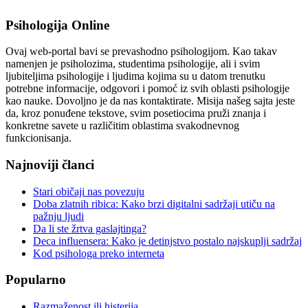
Psihologija Online
Ovaj web-portal bavi se prevashodno psihologijom. Kao takav
namenjen je psiholozima, studentima psihologije, ali i svim
ljubiteljima psihologije i ljudima kojima su u datom trenutku
potrebne informacije, odgovori i pomoć iz svih oblasti psihologije
kao nauke. Dovoljno je da nas kontaktirate. Misija našeg sajta jeste
da, kroz ponuđene tekstove, svim posetiocima pruži znanja i
konkretne savete u različitim oblastima svakodnevnog
funkcionisanja.
Najnoviji članci
Stari običaji nas povezuju
Doba zlatnih ribica: Kako brzi digitalni sadržaji utiču na
pažnju ljudi
Da li ste žrtva gaslajtinga?
Deca influensera: Kako je detinjstvo postalo najskuplji sadržaj
Kod psihologa preko interneta
Popularno
Razmaženost ili histerija