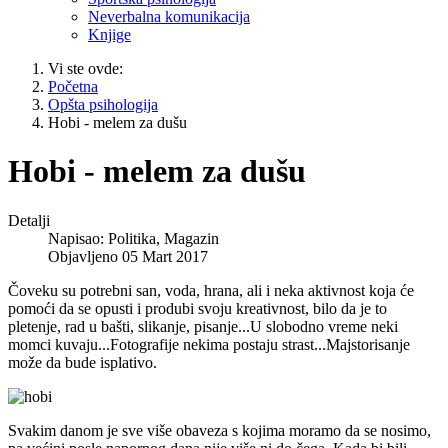
Neverbalna komunikacija
Knjige
Vi ste ovde:
Početna
Opšta psihologija
Hobi - melem za dušu
Hobi - melem za dušu
Detalji
Napisao:
Politika, Magazin
Objavljeno 05 Mart 2017
Čoveku su potrebni san, voda, hrana, ali i neka aktivnost koja će
pomoći da se opusti i produbi svoju kreativnost, bilo da je to
pletenje, rad u bašti, slikanje, pisanje...U slobodno vreme neki
momci kuvaju...Fotografije nekima postaju strast...Majstorisanje
može da bude isplativo.
Svakim danom je sve više obaveza s kojima moramo da se nosimo,