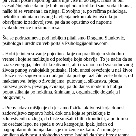
pa većini posle napornog dana nije više ni do čega. Kada bi bili
svesni činjenice da im je hobi neophodan koliko i san, voda i hrana,
našlo bi se vremena i za njega. Dovoljno je, po rečima psihologa,
nekoliko minuta redovnog bavljenja nekom aktivnošću koju
obavljamo iz zadovoljstva, pa da se opustimo od naporne
svakodnevnice i rešimo stresa.
Šta se podrazumeva pod hobijem pitali smo Draganu Stanković,
psihologa i urednicu veb portala Psihologijaonline.com.
- Hobi je interesovanje pojedinca koje on praktikuje u slobodno
vreme i koje se razlikuje od profesije koju obavlja. To je način da se
izraze energija, talenat i kreativnost, ali i razonoda od svakodnevnog
života punog svakojakih pritisaka. Hobi unosi osveženje u naš život
- kaže naša sagovornica dodajući da postoje različite vrste hobija, od
maketarstva, brige o životinjama, putovanja, slikarstva, plesa,
kurseva jezika, pevanja, sviranja, pa do danas modernih hobija
poput slikanja po noktima, šminkanja, organizacije događaja i
blogovanja.
- Preovladava mišljenje da je samo fizička aktivnost koja donosi
zadovoljstvo zapravo hobi, dok ona koja se praktikuje iz
zdravstvenih razloga, da biste smršali i bili u kondiciji, a pri tom se
ne osećate lepo, ne spada u ovu kategoriju. Ipak, jedan od
najpopularnijih hobija danas je druženje uz kafu. Za mnoge je
omiljena aktivnost u slobodno vreme, budući da zbog brzog tempa