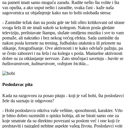
na pameti imati samo moguću zaradu. Radite nešto šta volite i šta
vas opušta, a ako usput nešto i zaradite, svaka čast - kaže naša
sagovornica uz objašnjenje kako nas to hobi oslobađa stresa:
- Zamislite težak dan na poslu gde ste bili oštro kritikovani od strane
svoga šefa ili ste imali sukob sa kolegom. Nakon posla gledate
televiziju, prelistavate štampu, slušate omiljenu muziku i sve to vam
pomaže, ali nakratko i bez nekog većeg efekta. Sada zamislite da
nakon posla krenete na trening, fudbalsku utakmicu ili prionete na
slikanje, fotografisanje. Ove aktivnosti i te kako odvlače pažnju, pa
se često zaboravi i na šefa i na kolegu s posla. Manuelne aktivnosti
dobre su za otklanjanje nervoze. Zato stručnjaci savetuju -
bavite se
baštovanstvom, kulinarstvom, vožnjom bicikla...
Poslodavac pita
Kada na razgovoru za posao pitaju - koji je vaš hobi, šta poslodavci
žele da saznaju iz odgovora?
- Hobi poslodavcu otkriva vaše veštine, sposobnosti, karakter. Vrlo
je bitno dobro razmisliti o spisku hobija, ali ne birati samo one za
koje smatrate da su direktno povezani sa poslom već i one koji će
predstaviti i naizgled nebitne aspekte vašeg života. Poslodavci vole