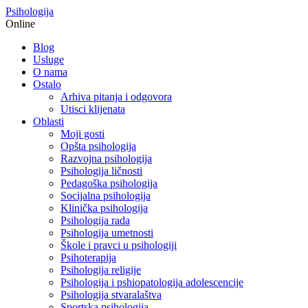
Psihologija
Online
Blog
Usluge
O nama
Ostalo
Arhiva pitanja i odgovora
Utisci klijenata
Oblasti
Moji gosti
Opšta psihologija
Razvojna psihologija
Psihologija ličnosti
Pedagoška psihologija
Socijalna psihologija
Klinička psihologija
Psihologija rada
Psihologija umetnosti
Škole i pravci u psihologiji
Psihoterapija
Psihologija religije
Psihologija i pshiopatologija adolescencije
Psihologija stvaralaštva
Sportska psihologija