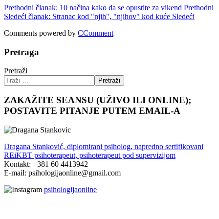
Prethodni članak: 10 načina kako da se opustite za vikend
Prethodni
Sledeći članak: Stranac kod "njih", "njihov" kod kuće
Sledeći
Comments powered by
CComment
Pretraga
Pretraži
Pretraži
ZAKAŽITE SEANSU (UŽIVO ILI ONLINE);
POSTAVITE PITANJE PUTEM EMAIL-A
Dragana Stanković, diplomirani psiholog, napredno sertifikovani
REiKBT psihoterapeut, psihoterapeut pod supervizijom
Kontakt: +381 60 4413942
E-mail: psihologijaonline@gmail.com
psihologijaonline