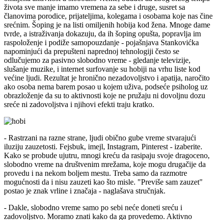
života sve manje imamo vremena za sebe i druge, susret sa
članovima porodice, prijateljima, kolegama i osobama koje nas čine
srećnim. Šoping je na listi omiljenih hobija kod žena. Mnoge dame
tvrde, a istraživanja dokazuju, da ih šoping opušta, popravlja im
raspoloženje i podiže samopouzdanje - pojašnjava Stankovićka
napominjući da prepušteni naprednoj tehnologiji često se
odlučujemo za pasivno slobodno vreme - gledanje televizije,
slušanje muzike, i internet surfovanje su hobiji na vrhu liste kod
većine ljudi. Rezultat je hronično nezadovoljstvo i apatija, naročito
ako osoba nema barem posao u kojem uživa, podseće psiholog uz
obrazloženje da su to aktivnosti koje ne pružaju ni dovoljnu dozu
sreće ni zadovoljstva i njihovi efekti traju kratko.
- Rastrzani na razne strane, ljudi obično gube vreme stvarajući
iluziju zauzetosti. Fejsbuk, imejl, Instagram, Pinterest - izaberite.
Kako se probude ujutru, mnogi kreću da rasipaju svoje dragoceno,
slobodno vreme na društvenim mrežama, koje mogu drugačije da
provedu i na nekom boljem mestu. Treba samo da razmotre
mogućnosti da i nisu zauzeti kao što misle. "Previše sam zauzet"
postao je znak vrline i značaja - naglašava stručnjak.
- Dakle, slobodno vreme samo po sebi neće doneti sreću i
zadovoljstvo. Moramo znati kako da ga provedemo. Aktivno