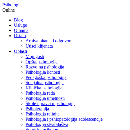
Psihologija
Online
Blog
Usluge
O nama
Ostalo
Arhiva pitanja i odgovora
Utisci klijenata
Oblasti
Moji gosti
Opšta psihologija
Razvojna psihologija
Psihologija ličnosti
Pedagoška psihologija
Socijalna psihologija
Klinička psihologija
Psihologija rada
Psihologija umetnosti
Škole i pravci u psihologiji
Psihoterapija
Psihologija religije
Psihologija i pshiopatologija adolescencije
Psihologija stvaralaštva
Sportska psihologija