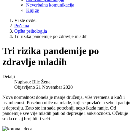
Neverbalna komunikacija
Knjige
Vi ste ovde:
Početna
Opšta psihologija
Tri rizika pandemije po zdravlje mladih
Tri rizika pandemije po
zdravlje mladih
Detalji
Napisao:
Blic Žena
Objavljeno 21 Novembar 2020
Nova normalnost donela je manje druženja, više vremena u kući i
usamljenost. Posebno utiče na mlade, koji se povlače u sebe i padaju
u depresiju. Zato ste im sada potrebniji nego ikada ranije. Od
pandemije sve vi[e mladih pati od depresije i anksioznosti. Očekuje
se da će taj broj biti i veći.