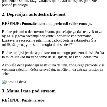
pokazuje teskobu, razgovarajte s njim. Ako ne uspete, potražite
pomoć psihologa.
2. Depresija i autodestruktivnost
REŠENJE: Pomozite detetu da prebrodi velike emocije.
Budite prisutni u detetovom životu, podsećajte ga da ste uvek tu za
njega. Njegova osećanja prihvatite i potvrdite kao normalna.
Izražavajte saosećanje pitanjima: „Zbog čega si zabrinut/a? Šta
misliš, šta je najgore što bi moglo da ti se desi?“
Budite strpljivi jer deca pod stresom ne mogu precizno da iskažu šta
ih muči. Nekad im treba samo da se isplaču, baš kao i odraslima.
Ako vaša deca pohađaju nastavu na daljinu, zbog čega provode više
vremena zajedno i češće se svađaju, naučite ih da zatraže prostor za
sebe.
3. Mama i tata pod stresom
REŠENJE: Pazite na sebe.