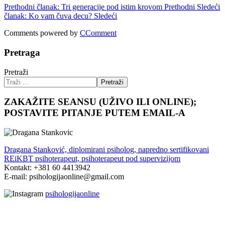
Prethodni članak: Tri generacije pod istim krovom
Prethodni
Sledeći
članak: Ko vam čuva decu?
Sledeći
Comments powered by
CComment
Pretraga
Pretraži
Pretraži
ZAKAŽITE SEANSU (UŽIVO ILI ONLINE);
POSTAVITE PITANJE PUTEM EMAIL-A
Dragana Stanković, diplomirani psiholog, napredno sertifikovani
REiKBT psihoterapeut, psihoterapeut pod supervizijom
Kontakt: +381 60 4413942
E-mail: psihologijaonline@gmail.com
psihologijaonline