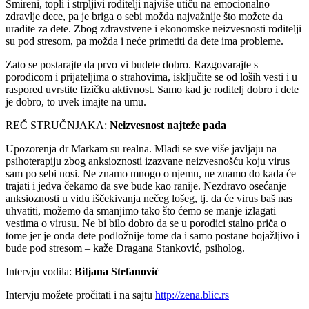
Smireni, topli i strpljivi roditelji najviše utiču na emocionalno
zdravlje dece, pa je briga o sebi možda najvažnije što možete da
uradite za dete. Zbog zdravstvene i ekonomske neizvesnosti roditelji
su pod stresom, pa možda i neće primetiti da dete ima probleme.
Zato se postarajte da prvo vi budete dobro. Razgovarajte s
porodicom i prijateljima o strahovima, isključite se od loših vesti i u
raspored uvrstite fizičku aktivnost. Samo kad je roditelj dobro i dete
je dobro, to uvek imajte na umu.
REČ STRUČNJAKA:
Neizvesnost najteže pada
Upozorenja dr Markam su realna. Mladi se sve više javljaju na
psihoterapiju zbog anksioznosti izazvane neizvesnošću koju virus
sam po sebi nosi. Ne znamo mnogo o njemu, ne znamo do kada će
trajati i jedva čekamo da sve bude kao ranije. Nezdravo osećanje
anksioznosti u vidu iščekivanja nečeg lošeg, tj. da će virus baš nas
uhvatiti, možemo da smanjimo tako što ćemo se manje izlagati
vestima o virusu. Ne bi bilo dobro da se u porodici stalno priča o
tome jer je onda dete podložnije tome da i samo postane bojažljivo i
bude pod stresom – kaže Dragana Stanković, psiholog.
Intervju vodila:
Biljana Stefanović
Intervju možete pročitati i na sajtu
http://zena.blic.rs