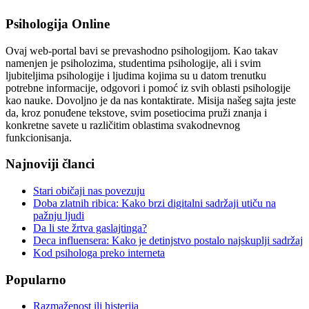
Psihologija Online
Ovaj web-portal bavi se prevashodno psihologijom. Kao takav
namenjen je psiholozima, studentima psihologije, ali i svim
ljubiteljima psihologije i ljudima kojima su u datom trenutku
potrebne informacije, odgovori i pomoć iz svih oblasti psihologije
kao nauke. Dovoljno je da nas kontaktirate. Misija našeg sajta jeste
da, kroz ponuđene tekstove, svim posetiocima pruži znanja i
konkretne savete u različitim oblastima svakodnevnog
funkcionisanja.
Najnoviji članci
Stari običaji nas povezuju
Doba zlatnih ribica: Kako brzi digitalni sadržaji utiču na
pažnju ljudi
Da li ste žrtva gaslajtinga?
Deca influensera: Kako je detinjstvo postalo najskuplji sadržaj
Kod psihologa preko interneta
Popularno
Razmaženost ili histerija