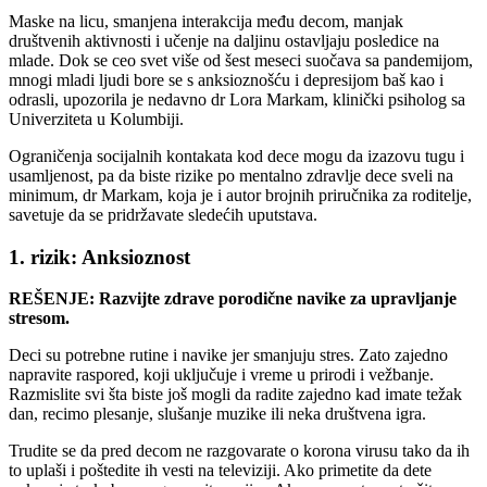
Maske na licu, smanjena interakcija među decom, manjak
društvenih aktivnosti i učenje na daljinu ostavljaju posledice na
mlade. Dok se ceo svet više od šest meseci suočava sa pandemijom,
mnogi mladi ljudi bore se s anksioznošću i depresijom baš kao i
odrasli, upozorila je nedavno dr Lora Markam, klinički psiholog sa
Univerziteta u Kolumbiji.
Ograničenja socijalnih kontakata kod dece mogu da izazovu tugu i
usamljenost, pa da biste rizike po mentalno zdravlje dece sveli na
minimum, dr Markam, koja je i autor brojnih priručnika za roditelje,
savetuje da se pridržavate sledećih uputstava.
1. rizik: Anksioznost
REŠENJE: Razvijte zdrave porodične navike za upravljanje
stresom.
Deci su potrebne rutine i navike jer smanjuju stres. Zato zajedno
napravite raspored, koji uključuje i vreme u prirodi i vežbanje.
Razmislite svi šta biste još mogli da radite zajedno kad imate težak
dan, recimo plesanje, slušanje muzike ili neka društvena igra.
Trudite se da pred decom ne razgovarate o korona virusu tako da ih
to uplaši i poštedite ih vesti na televiziji. Ako primetite da dete