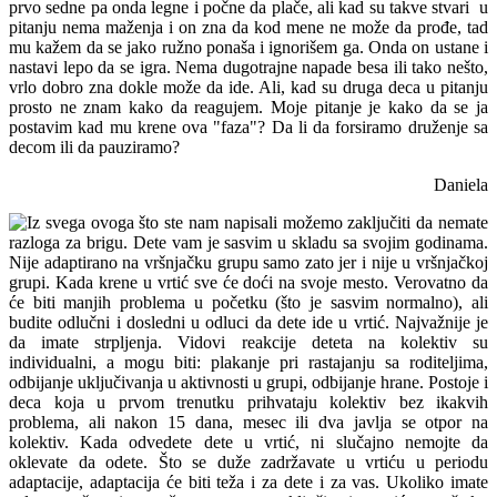
prvo sedne pa onda legne i počne da plače, ali kad su takve stvari u
pitanju nema maženja i on zna da kod mene ne može da prođe, tad
mu kažem da se jako ružno ponaša i ignorišem ga. Onda on ustane i
nastavi lepo da se igra. Nema dugotrajne napade besa ili tako nešto,
vrlo dobro zna dokle može da ide. Ali, kad su druga deca u pitanju
prosto ne znam kako da reagujem. Moje pitanje je kako da se ja
postavim kad mu krene ova "faza"? Da li da forsiramo druženje sa
decom ili da pauziramo?
Daniela
Iz svega ovoga što ste nam napisali možemo zaključiti da nemate
razloga za brigu. Dete vam je sasvim u skladu sa svojim godinama.
Nije adaptirano na vršnjačku grupu samo zato jer i nije u vršnjačkoj
grupi. Kada krene u vrtić sve će doći na svoje mesto. Verovatno da
će biti manjih problema u početku (što je sasvim normalno), ali
budite odlučni i dosledni u odluci da dete ide u vrtić. Najvažnije je
da imate strpljenja. Vidovi reakcije deteta na kolektiv su
individualni, a mogu biti: plakanje pri rastajanju sa roditeljima,
odbijanje uključivanja u aktivnosti u grupi, odbijanje hrane. Postoje i
deca koja u prvom trenutku prihvataju kolektiv bez ikakvih
problema, ali nakon 15 dana, mesec ili dva javlja se otpor na
kolektiv. Kada odvedete dete u vrtić, ni slučajno nemojte da
oklevate da odete. Što se duže zadržavate u vrtiću u periodu
adaptacije, adaptacija će biti teža i za dete i za vas. Ukoliko imate