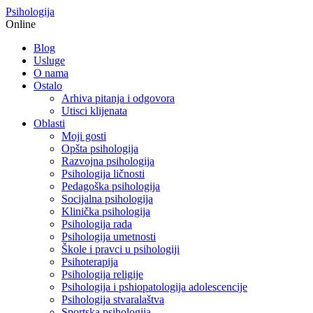
Psihologija
Online
Blog
Usluge
O nama
Ostalo
Arhiva pitanja i odgovora
Utisci klijenata
Oblasti
Moji gosti
Opšta psihologija
Razvojna psihologija
Psihologija ličnosti
Pedagoška psihologija
Socijalna psihologija
Klinička psihologija
Psihologija rada
Psihologija umetnosti
Škole i pravci u psihologiji
Psihoterapija
Psihologija religije
Psihologija i pshiopatologija adolescencije
Psihologija stvaralaštva
Sportska psihologija