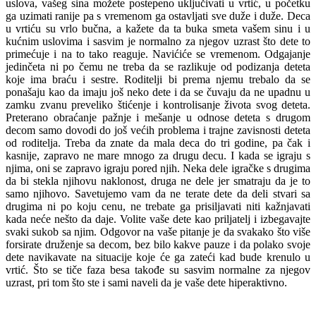
uslova, vašeg sina možete postepeno uključivati u vrtić, u početku
ga uzimati ranije pa s vremenom ga ostavljati sve duže i duže. Deca
u vrtiću su vrlo bučna, a kažete da ta buka smeta vašem sinu i u
kućnim uslovima i sasvim je normalno za njegov uzrast što dete to
primećuje i na to tako reaguje. Navićiće se vremenom. Odgajanje
jedinčeta ni po čemu ne treba da se razlikuje od podizanja deteta
koje ima braću i sestre. Roditelji bi prema njemu trebalo da se
ponašaju kao da imaju još neko dete i da se čuvaju da ne upadnu u
zamku zvanu preveliko štićenje i kontrolisanje života svog deteta.
Preterano obraćanje pažnje i mešanje u odnose deteta s drugom
decom samo dovodi do još većih problema i trajne zavisnosti deteta
od roditelja. Treba da znate da mala deca do tri godine, pa čak i
kasnije, zapravo ne mare mnogo za drugu decu. I kada se igraju s
njima, oni se zapravo igraju pored njih. Neka dele igračke s drugima
da bi stekla njihovu naklonost, druga ne dele jer smatraju da je to
samo njihovo. Savetujemo vam da ne terate dete da deli stvari sa
drugima ni po koju cenu, ne trebate ga prisiljavati niti kažnjavati
kada neće nešto da daje. Volite vaše dete kao priljatelj i izbegavajte
svaki sukob sa njim. Odgovor na vaše pitanje je da svakako što više
forsirate druženje sa decom, bez bilo kakve pauze i da polako svoje
dete navikavate na situacije koje će ga zateći kad bude krenulo u
vrtić. Što se tiče faza besa takođe su sasvim normalne za njegov
uzrast, pri tom što ste i sami naveli da je vaše dete hiperaktivno.