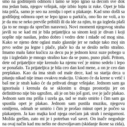
smo na godišnjem odmoru i tamo se lepo igrao sa decom sve dok
mu jedan bata, njegov vršnjak, nije izbio loptu iz ruke. Opet je bila
ista priča, samo je seo na zemlju i opet u plakanje. Kad smo došli sa
godišnjeg odmora opet se lepo igrao u parkiću, ono što ne voli, a to
je da mu se neko previše približi ili da ide za njim, to ga izgleda plaši
(ja to ne mogu da sprečim naravno). Novi momenti njegovog straha
javili su se kad mi je bila prijateljica sa sinom koji je divan i koji
uopšte nije nasilan, jedno dobro i vedro dete i mlađe od mog sina.
Kako se njeno dete oglasi malo glasnije jer se raduje tako moj sin
prvo sedne pa legne i plače, plače ko da se desilo nešto strašno.
Imamo malu šator kućicu za decu pa je jednom kroz suze pobego u
nju i izgledalo je mnogo strašno kao da se puno, puno plaši. Pritom,
dete od prijateljice nije krenulo ka njemu već je mirno sedelo i lepo
se ponašalo. Ta prijateljica je bila ceo dan kod mene, a on je ceo dan
preplakao. Kao da ima strah od male dece, kad su starija deca u
pitanju nikad nije imao ovakvu reakciju. Uskoro će da krene u vrtić i
baš me je strah kako će da prihvati druge vršnjake. Jednom sam ga
ignorisala i krenula da se sklonim u drugu prostoriju jer on
definitivno nije bio ugrožen, ali je on bio još gori, sve je jače plakao.
Jednom sam mu prišla i uzela ga, tad se malo smirio i čim sam ga
spustila opet je plakao. Jednom sam pustila muziku, njegovu
omiljenu, odmah se umirio i čim je prošao minut opet je počeo sa
plakanjem. Ja kao majka kod njega osećam jak strah i nesigurnost.
Možda grešim, zato mi je i potreban vaš savet. On inače negoduje
na ovaj način kad mu nešto ne dozvoljavam (skidanje ikone sa zida),