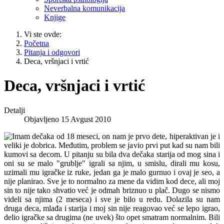
Neverbalna komunikacija
Knjige
Vi ste ovde:
Početna
Pitanja i odgovori
Deca, vršnjaci i vrtić
Deca, vršnjaci i vrtić
Detalji
Objavljeno 15 Avgust 2010
Imam dečaka od 18 meseci, on nam je prvo dete, hiperaktivan je i
veliki je dobrica. Međutim, problem se javio prvi put kad su nam bili
kumovi sa decom. U pitanju su bila dva dečaka starija od mog sina i
oni su se malo "grublje" igrali sa njim, u smislu, dirali mu kosu,
uzimali mu igračke iz ruke, jedan ga je malo gurnuo i ovaj je seo, a
nije planirao. Sve je to normalno za mene da vidim kod dece, ali moj
sin to nije tako shvatio već je odmah briznuo u plač. Dugo se nismo
videli sa njima (2 meseca) i sve je bilo u redu. Dolazila su nam
druga deca, mlađa i starija i moj sin nije reagovao već se lepo igrao,
delio igračke sa drugima (ne uvek) što opet smatram normalnim. Bili