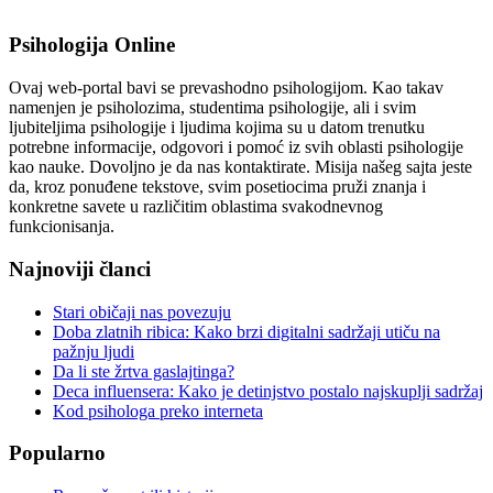
Psihologija Online
Ovaj web-portal bavi se prevashodno psihologijom. Kao takav
namenjen je psiholozima, studentima psihologije, ali i svim
ljubiteljima psihologije i ljudima kojima su u datom trenutku
potrebne informacije, odgovori i pomoć iz svih oblasti psihologije
kao nauke. Dovoljno je da nas kontaktirate. Misija našeg sajta jeste
da, kroz ponuđene tekstove, svim posetiocima pruži znanja i
konkretne savete u različitim oblastima svakodnevnog
funkcionisanja.
Najnoviji članci
Stari običaji nas povezuju
Doba zlatnih ribica: Kako brzi digitalni sadržaji utiču na
pažnju ljudi
Da li ste žrtva gaslajtinga?
Deca influensera: Kako je detinjstvo postalo najskuplji sadržaj
Kod psihologa preko interneta
Popularno