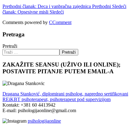
Prethodni članak: Deca i vanbračna zajednica
Prethodni
Sledeći
članak: Opsesivne misli
Sledeći
Comments powered by
CComment
Pretraga
Pretraži
Pretraži
ZAKAŽITE SEANSU (UŽIVO ILI ONLINE);
POSTAVITE PITANJE PUTEM EMAIL-A
Dragana Stanković, diplomirani psiholog, napredno sertifikovani
REiKBT psihoterapeut, psihoterapeut pod supervizijom
Kontakt: +381 60 4413942
E-mail: psihologijaonline@gmail.com
psihologijaonline