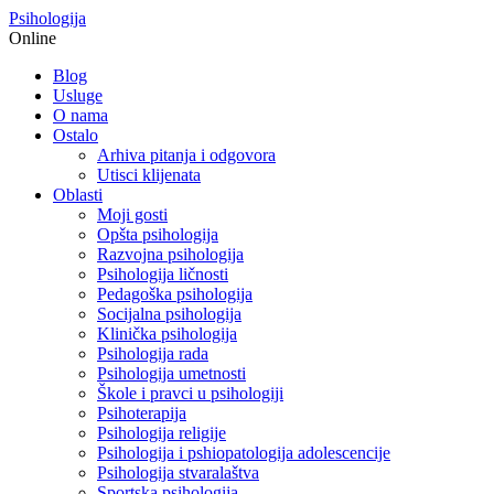
Psihologija
Online
Blog
Usluge
O nama
Ostalo
Arhiva pitanja i odgovora
Utisci klijenata
Oblasti
Moji gosti
Opšta psihologija
Razvojna psihologija
Psihologija ličnosti
Pedagoška psihologija
Socijalna psihologija
Klinička psihologija
Psihologija rada
Psihologija umetnosti
Škole i pravci u psihologiji
Psihoterapija
Psihologija religije
Psihologija i pshiopatologija adolescencije
Psihologija stvaralaštva
Sportska psihologija