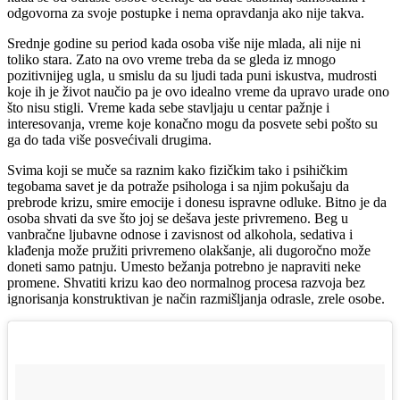
odgovorna za svoje postupke i nema opravdanja ako nije takva.
Srednje godine su period kada osoba više nije mlada, ali nije ni
toliko stara. Zato na ovo vreme treba da se gleda iz mnogo
pozitivnijeg ugla, u smislu da su ljudi tada puni iskustva, mudrosti
koje ih je život naučio pa je ovo idealno vreme da upravo urade ono
što nisu stigli. Vreme kada sebe stavljaju u centar pažnje i
interesovanja, vreme koje konačno mogu da posvete sebi pošto su
ga do tada više posvećivali drugima.
Svima koji se muče sa raznim kako fizičkim tako i psihičkim
tegobama savet je da potraže psihologa i sa njim pokušaju da
prebrode krizu, smire emocije i donesu ispravne odluke. Bitno je da
osoba shvati da sve što joj se dešava jeste privremeno. Beg u
vanbračne ljubavne odnose i zavisnost od alkohola, sedativa i
klađenja može pružiti privremeno olakšanje, ali dugoročno može
doneti samo patnju. Umesto bežanja potrebno je napraviti neke
promene. Shvatiti krizu kao deo normalnog procesa razvoja bez
ignorisanja konstruktivan je način razmišljanja odrasle, zrele osobe.