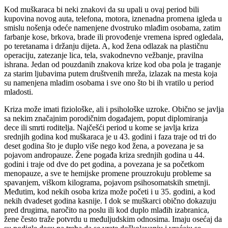
Kod muškaraca bi neki znakovi da su upali u ovaj period bili
kupovina novog auta, telefona, motora, iznenadna promena igleda u
smislu nošenja odeće namenjene dvostruko mlađim osobama, zatim
farbanje kose, brkova, brade ili provođenje vremena ispred ogledala,
po teretanama i držanju dijeta. A, kod žena odlazak na plastičnu
operaciju, zatezanje lica, tela, svakodnevno vežbanje, pravilna
ishrana. Jedan od pouzdanih znakova krize kod oba pola je traganje
za starim ljubavima putem društvenih mreža, izlazak na mesta koja
su namenjena mladim osobama i sve ono što bi ih vratilo u period
mladosti.
Kriza može imati fiziološke, ali i psihološke uzroke. Obično se javlja
sa nekim značajnim porodičnim događajem, poput diplomiranja
dece ili smrti roditelja. Najčešći period u kome se javlja kriza
srednjih godina kod muškaraca je u 43. godini i faza traje od tri do
deset godina što je duplo više nego kod žena, a povezana je sa
pojavom andropauze. Žene pogađa kriza srednjih godina u 44.
godini i traje od dve do pet godina, a povezana je sa početkom
menopauze, a sve te hemijske promene prouzrokuju probleme sa
spavanjem, viškom kilograma, pojavom psihosomatskih smetnji.
Međutim, kod nekih osoba kriza može početi i u 35. godini, a kod
nekih dvadeset godina kasnije. I dok se muškarci obično dokazuju
pred drugima, naročito na poslu ili kod duplo mlađih izabranica,
žene često traže potvrdu u međuljudskim odnosima. Imaju osećaj da