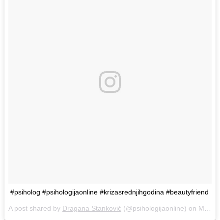
#psiholog #psihologijaonline #krizasrednjihgodina #beautyfriend
A post shared by
Dragana Stanković
(@psihologijaonline) on
Mar 12, 2018 at 7:33am PDT