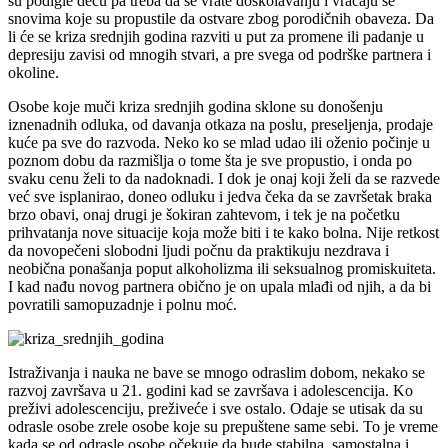
su podigle decu pa treba da se vrate doškolavanju i vraćaju se
snovima koje su propustile da ostvare zbog porodičnih obaveza. Da
li će se kriza srednjih godina razviti u put za promene ili padanje u
depresiju zavisi od mnogih stvari, a pre svega od podrške partnera i
okoline.
Osobe koje muči kriza srednjih godina sklone su donošenju
iznenadnih odluka, od davanja otkaza na poslu, preseljenja, prodaje
kuće pa sve do razvoda. Neko ko se mlad udao ili oženio počinje u
poznom dobu da razmišlja o tome šta je sve propustio, i onda po
svaku cenu želi to da nadoknadi. I dok je onaj koji želi da se razvede
već sve isplanirao, doneo odluku i jedva čeka da se završetak braka
brzo obavi, onaj drugi je šokiran zahtevom, i tek je na početku
prihvatanja nove situacije koja može biti i te kako bolna. Nije retkost
da novopečeni slobodni ljudi počnu da praktikuju nezdrava i
neobična ponašanja poput alkoholizma ili seksualnog promiskuiteta.
I kad nađu novog partnera obično je on upala mlađi od njih, a da bi
povratili samopuzadnje i polnu moć.
Istraživanja i nauka ne bave se mnogo odraslim dobom, nekako se
razvoj završava u 21. godini kad se završava i adolescencija. Ko
preživi adolescenciju, preživeće i sve ostalo. Odaje se utisak da su
odrasle osobe zrele osobe koje su prepuštene same sebi. To je vreme
kada se od odrasle osobe očekuje da bude stabilna, samostalna i