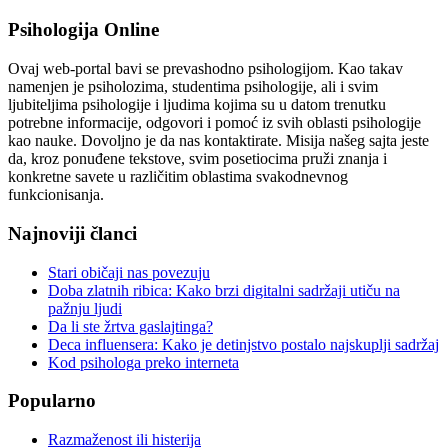
Psihologija Online
Ovaj web-portal bavi se prevashodno psihologijom. Kao takav
namenjen je psiholozima, studentima psihologije, ali i svim
ljubiteljima psihologije i ljudima kojima su u datom trenutku
potrebne informacije, odgovori i pomoć iz svih oblasti psihologije
kao nauke. Dovoljno je da nas kontaktirate. Misija našeg sajta jeste
da, kroz ponuđene tekstove, svim posetiocima pruži znanja i
konkretne savete u različitim oblastima svakodnevnog
funkcionisanja.
Najnoviji članci
Stari običaji nas povezuju
Doba zlatnih ribica: Kako brzi digitalni sadržaji utiču na
pažnju ljudi
Da li ste žrtva gaslajtinga?
Deca influensera: Kako je detinjstvo postalo najskuplji sadržaj
Kod psihologa preko interneta
Popularno
Razmaženost ili histerija