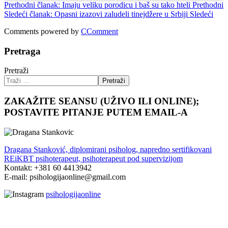
Prethodni članak: Imaju veliku porodicu i baš su tako hteli
Prethodni
Sledeći članak: Opasni izazovi zaludeli tinejdžere u Srbiji
Sledeći
Comments powered by
CComment
Pretraga
Pretraži
Pretraži
ZAKAŽITE SEANSU (UŽIVO ILI ONLINE);
POSTAVITE PITANJE PUTEM EMAIL-A
Dragana Stanković, diplomirani psiholog, napredno sertifikovani
REiKBT psihoterapeut, psihoterapeut pod supervizijom
Kontakt: +381 60 4413942
E-mail: psihologijaonline@gmail.com
psihologijaonline