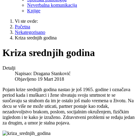
Neverbalna komunikacija
Knjige
Vi ste ovde:
Početna
Nekategorisano
Kriza srednjih godina
Kriza srednjih godina
Detalji
Napisao:
Dragana Stanković
Objavljeno 19 Mart 2018
Pojam krize srednjih godina nastao je još 1965. godine i označava
period kada i muškarci i žene shvataju svoju smrtnost te se
suočavaju sa strahom da im je ostalo još malo vremena u životu. Na
decu se više ne može uticati, partner postaje kao rođak,
nezadovoljstvo brakom, poslom, socijalnim okruženjem, fizičkim
izgledom i te kako je izraženo. Zdravstveni problemi se ređaju jedan
za drugim, a umor je stalna pojava.