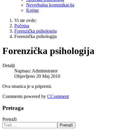
Neverbalna komunikacija
Knjige
Vi ste ovde:
Početna
Forenzička psihologija
Forenzička psihologija
Forenzička psihologija
Detalji
Napisao:
Administrator
Objavljeno 20 Maj 2010
Ova stranica je u pripremi.
Comments powered by
CComment
Pretraga
Pretraži
Pretraži