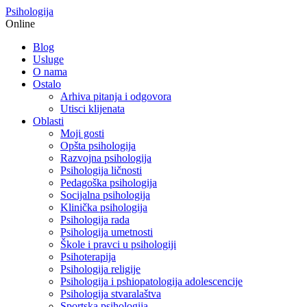
Psihologija
Online
Blog
Usluge
O nama
Ostalo
Arhiva pitanja i odgovora
Utisci klijenata
Oblasti
Moji gosti
Opšta psihologija
Razvojna psihologija
Psihologija ličnosti
Pedagoška psihologija
Socijalna psihologija
Klinička psihologija
Psihologija rada
Psihologija umetnosti
Škole i pravci u psihologiji
Psihoterapija
Psihologija religije
Psihologija i pshiopatologija adolescencije
Psihologija stvaralaštva
Sportska psihologija