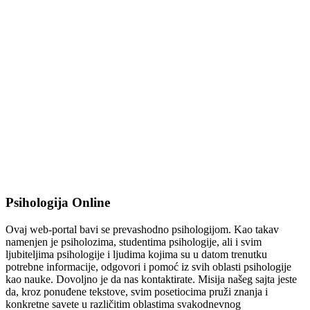
Psihologija Online
Ovaj web-portal bavi se prevashodno psihologijom. Kao takav
namenjen je psiholozima, studentima psihologije, ali i svim
ljubiteljima psihologije i ljudima kojima su u datom trenutku
potrebne informacije, odgovori i pomoć iz svih oblasti psihologije
kao nauke. Dovoljno je da nas kontaktirate. Misija našeg sajta jeste
da, kroz ponuđene tekstove, svim posetiocima pruži znanja i
konkretne savete u različitim oblastima svakodnevnog