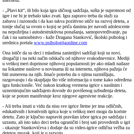
internetu.
- „Plavi kit“, ili bilo koja igra sličnog sadržaja, sušta je suprotnost od
igre i ne bi je trebalo tako zvati. Igra zapravo treba da služi za
zabavu i razonodu i da kao takva pozitivno utiče na razvoj deteta, a
tonije slučaj sa ovom o kojoj se priča danima jer navodi adolescente
na nepoželjna i autodestruktivna ponašanja, samopovređivanje, pa
čak i na samoubistvo - kaže Dragana Stanković, školski psiholog i
urednica portala
www.psihologijaonline.com
Ona ističe da su deci i mladima zanimljivi sadržaji koji su novi,
drugačiji i na neki način odskaču od njihove svakodnevnice. Mediji
u velikoj meri doprinose njihovoj popularnosti jer ako mladi nailaze
na šokantne naslove u novinama ili na internetu, njihova pažnja će
biti usmerena na njih. Imaće potrebu da o njima razmišljaju,
razgovaraju i da skupljaju što više informacija o tome kako određena
igra funkcioniše. Već nakon kratkog vremena igrice s nasilnim i
uznemirujućim sadržajem dovode do povišenog uzbuđenja deteta,
koje se potom manifestuje kroz njegove agresivne reakcije.
- Ali treba imati u vidu da nisu sve igrice štetne jer ima odličnih,
edukativnih i kreativnih igrica koje u velikoj meri mogu da koriste
detetu. Zato je ključno napraviti pravilan izbor igrica po sadržaju i
uzrastu, ali isto tako deci treba ograničiti i broj sati provedenih u igri
- ukazuje Stankovićeva i dodaje da su video-igrice odlična vežba za
detetov mozak, koji je u razvoju.