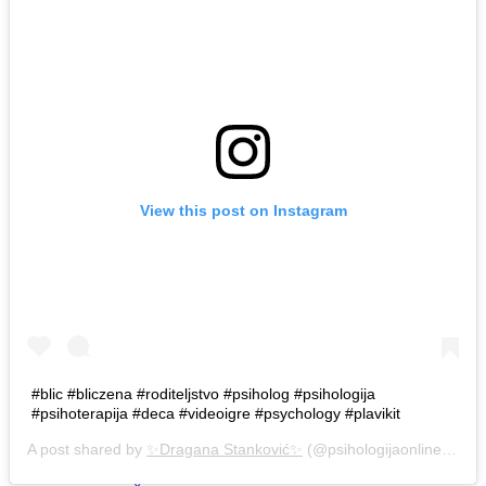
View this post on Instagram
#blic #bliczena #roditeljstvo #psiholog #psihologija
#psihoterapija #deca #videoigre #psychology #plavikit
A post shared by
✨Dragana Stanković✨
(@psihologijaonline) on
M