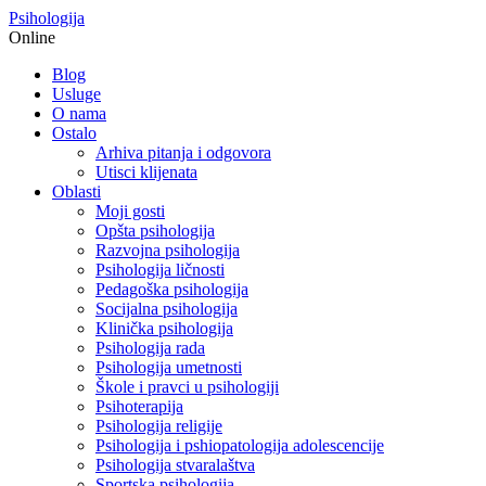
Psihologija
Online
Blog
Usluge
O nama
Ostalo
Arhiva pitanja i odgovora
Utisci klijenata
Oblasti
Moji gosti
Opšta psihologija
Razvojna psihologija
Psihologija ličnosti
Pedagoška psihologija
Socijalna psihologija
Klinička psihologija
Psihologija rada
Psihologija umetnosti
Škole i pravci u psihologiji
Psihoterapija
Psihologija religije
Psihologija i pshiopatologija adolescencije
Psihologija stvaralaštva
Sportska psihologija