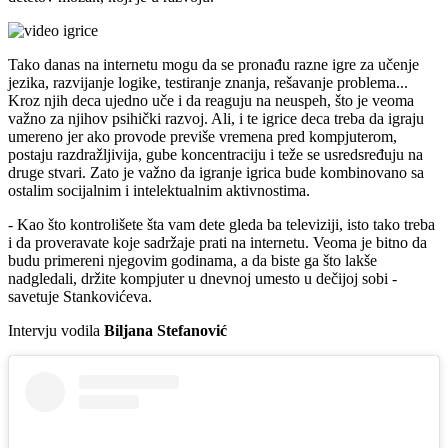
Tako danas na internetu mogu da se pronađu razne igre za učenje
jezika, razvijanje logike, testiranje znanja, rešavanje problema...
Kroz njih deca ujedno uče i da reaguju na neuspeh, što je veoma
važno za njihov psihički razvoj. Ali, i te igrice deca treba da igraju
umereno jer ako provode previše vremena pred kompjuterom,
postaju razdražljivija, gube koncentraciju i teže se usredsređuju na
druge stvari. Zato je važno da igranje igrica bude kombinovano sa
ostalim socijalnim i intelektualnim aktivnostima.
- Kao što kontrolišete šta vam dete gleda ba televiziji, isto tako treba
i da proveravate koje sadržaje prati na internetu. Veoma je bitno da
budu primereni njegovim godinama, a da biste ga što lakše
nadgledali, držite kompjuter u dnevnoj umesto u dečijoj sobi -
savetuje Stankovićeva.
Intervju vodila
Biljana Stefanović