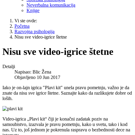
Neverbalna komunikacija
Knjige
Vi ste ovde:
Početna
Razvojna psihologija
Nisu sve video-igrice štetne
Nisu sve video-igrice štetne
Detalji
Napisao:
Blic Žena
Objavljeno 10 Jun 2017
Iako je on-lajn igrica "Plavi kit" unela pravu pometnju, važno je da
znate da nisu sve igrice štetne. Saznajte kako da razlikujete dobre od
loših.
Video-igrica „Plavi kit“ čiji je konačni zadatak poziv na
samoubistvo, izazvala je pravu pometnju, kako u svetu, tako i kod
nas. Uz to, još jednom je pokrenula raspravu o bezbednosti dece na