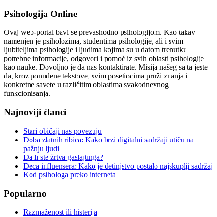
Psihologija Online
Ovaj web-portal bavi se prevashodno psihologijom. Kao takav
namenjen je psiholozima, studentima psihologije, ali i svim
ljubiteljima psihologije i ljudima kojima su u datom trenutku
potrebne informacije, odgovori i pomoć iz svih oblasti psihologije
kao nauke. Dovoljno je da nas kontaktirate. Misija našeg sajta jeste
da, kroz ponuđene tekstove, svim posetiocima pruži znanja i
konkretne savete u različitim oblastima svakodnevnog
funkcionisanja.
Najnoviji članci
Stari običaji nas povezuju
Doba zlatnih ribica: Kako brzi digitalni sadržaji utiču na
pažnju ljudi
Da li ste žrtva gaslajtinga?
Deca influensera: Kako je detinjstvo postalo najskuplji sadržaj
Kod psihologa preko interneta
Popularno
Razmaženost ili histerija