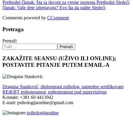
Prethodni članak: Šta sa decom za vreme raspusta
Prethodni
Sledeći
članak: Vaše dete izbegavaju? Evo šta da radite
Sledeći
Comments powered by
CComment
Pretraga
Pretraži
Pretraži
ZAKAŽITE SEANSU (UŽIVO ILI ONLINE);
POSTAVITE PITANJE PUTEM EMAIL-A
Dragana Stanković, diplomirani psiholog, napredno sertifikovani
REiKBT psihoterapeut, psihoterapeut pod supervizijom
Kontakt: +381 60 4413942
E-mail: psihologijaonline@gmail.com
psihologijaonline